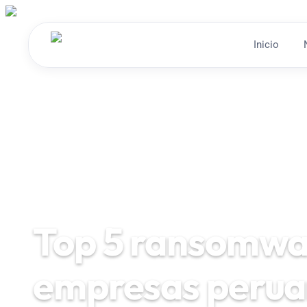
Inicio
Top 5 ransomwa
empresas perua