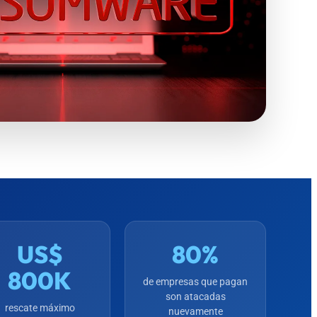
US$
80%
800K
de empresas que pagan
son atacadas
rescate máximo
nuevamente