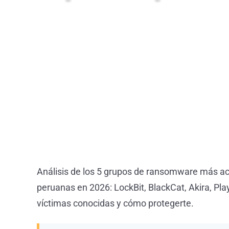
Por
Equipo Inforland
31 de mayo de 2026
Análisis de los 5 grupos de ransomware más a
peruanas en 2026: LockBit, BlackCat, Akira, Pl
víctimas conocidas y cómo protegerte.