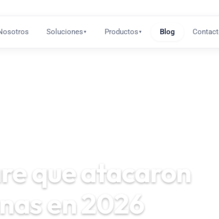
Nosotros
Soluciones
Productos
Blog
Contac
▼
▼
re que atacaron
nas en 2026